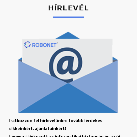
HÍRLEVÉL
Iratkozzon fel hírlevelünkre további érdekes
cikkeinkért, ajánlatainkért!
Legyen tájékozott az informatikai biztonság és az új