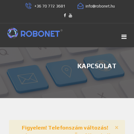
+36 70 772 3681
KAPCSOLAT
×
Figyelem! Telefonszám változás!