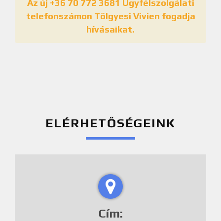
Az új +36 70 772 3681 Ügyfélszolgálati
telefonszámon Tölgyesi Vivien fogadja
hívásaikat.
ELÉRHETŐSÉGEINK
Cím: