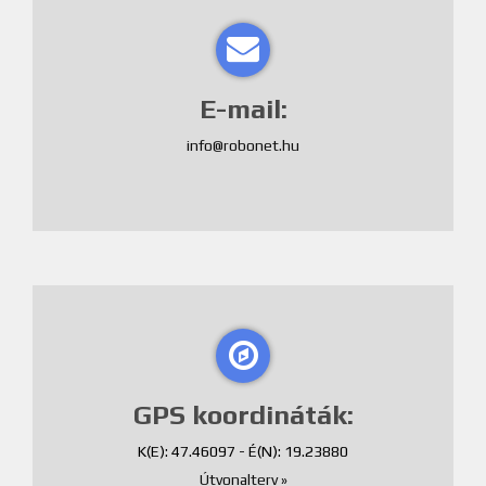
E-mail:
GPS koordináták:
K(E): 47.46097 - É(N): 19.23880
Útvonalterv »